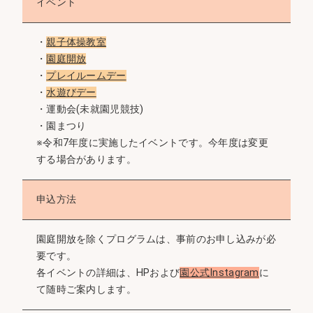
イベント
・
親子体操教室
・
園庭開放
・
プレイルームデー
・
水遊びデー
・運動会(未就園児競技)
・園まつり
※令和7年度に実施したイベントです。今年度は変更
する場合があります。
申込方法
園庭開放を除くプログラムは、事前のお申し込みが必
要です。
各イベントの詳細は、HPおよび
園公式Instagram
に
て随時ご案内します。