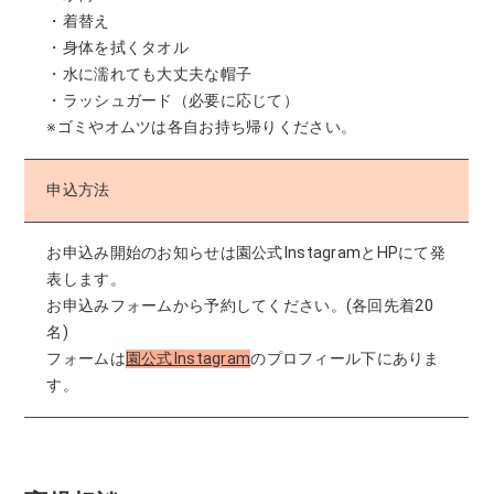
・着替え
・身体を拭くタオル
・水に濡れても大丈夫な帽子
・ラッシュガード（必要に応じて）
※ゴミやオムツは各自お持ち帰りください。
申込方法
お申込み開始のお知らせは園公式InstagramとHPにて発
表します。
お申込みフォームから予約してください。(各回先着20
名)
フォームは
園公式Instagram
のプロフィール下にありま
す。