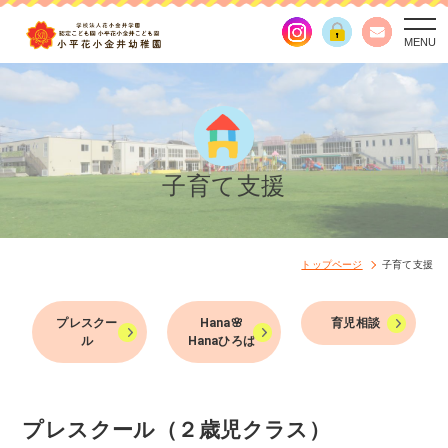
togg
navi
子育て支援
トップページ
子育て支援
プレスクー
Hana🌸
育児相談
ル
Hanaひろば
プレスクール（２歳児クラス）