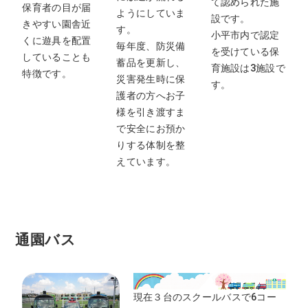
て認められた施
保育者の目が届
ようにしていま
設です。
きやすい園舎近
す。
小平市内で認定
くに遊具を配置
毎年度、防災備
を受けている保
していることも
蓄品を更新し、
育施設は3施設で
特徴です。
災害発生時に保
す。
護者の方へお子
様を引き渡すま
で安全にお預か
りする体制を整
えています。
通園バス
現在３台のスクールバスで6コー