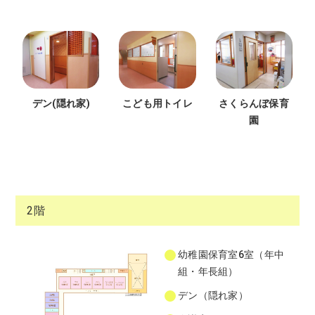
デン(隠れ家)
こども用トイレ
さくらんぼ保育
園
2階
幼稚園保育室6室（年中
組・年長組）
デン（隠れ家）