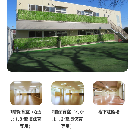
1階保育室（なか
2階保育室（なか
地下駐輪場
よし3･延長保育
よし2･延長保育
専用）
専用）