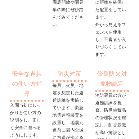
園庭開放や園見
に距離を確保し
学の際にぜひ踏
た配置をしてい
んでみてくださ
ます。
い。
外から見えるフ
ェンスを使用
し、不審者が入
りづらくしてい
ます。
安全な遊具
防災対策
優良防火対
の使い方指
象物認定
毎月、火災・地
導
震を想定した避
消防署員の方が
難訓練を実施し
避難訓練を視
入園当初にしっ
ています。緊急
察、防災備蓄品
かりと使い方の
地震速報装置を
の管理状況を確
説明をし、正し
設置し、地震到
認し、防災意識
く安全に遊べる
達前に園内全域
が高い施設とし
ようにします。
に放送が流れる