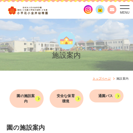
togg
navi
施設案内
トップページ
施設案内
園の施設案
安全な保育
通園バス
内
環境
園の施設案内