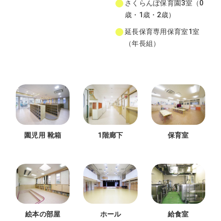
さくらんぼ保育園3室（0
歳・1歳・2歳）
延長保育専用保育室1室
（年長組）
園児用 靴箱
1階廊下
保育室
ホール
給食室
絵本の部屋