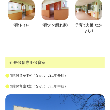
2階トイレ
2階デン(隠れ家)
子育て支援･なか
よし1
延長保育専用保育室
1階保育室1室（なかよし2…年長組）
2階保育室1室（なかよし3…年中組）