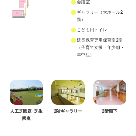
会議室
ギャラリー（大ホール2
階）
こども用トイレ
延長保育専用保育室2室
（子育て支援・年少組・
年中組）
人工芝園庭･芝生
2階ギャラリー
2階廊下
園庭