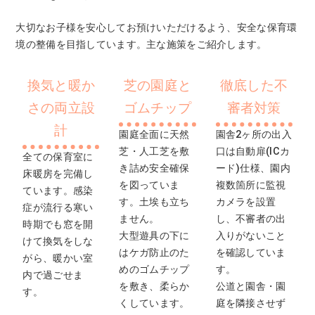
大切なお子様を安心してお預けいただけるよう、安全な保育環
境の整備を目指しています。主な施策をご紹介します。
換気と暖か
芝の園庭と
徹底した不
さの両立設
ゴムチップ
審者対策
計
園庭全面に天然
園舎2ヶ所の出入
芝・人工芝を敷
口は自動扉(ICカ
全ての保育室に
き詰め安全確保
ード)仕様、園内
床暖房を完備し
を図っていま
複数箇所に監視
ています。感染
す。土埃も立ち
カメラを設置
症が流行る寒い
ません。
し、不審者の出
時期でも窓を開
大型遊具の下に
入りがないこと
けて換気をしな
はケガ防止のた
を確認していま
がら、暖かい室
めのゴムチップ
す。
内で過ごせま
を敷き、柔らか
公道と園舎・園
す。
くしています。
庭を隣接させず