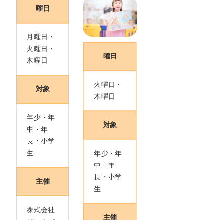
曜日
月曜日・
火曜日・
曜日
木曜日
火曜日・
対象
木曜日
年少・年
対象
中・年
長・小学
生
年少・年
中・年
長・小学
主催
生
株式会社
主催