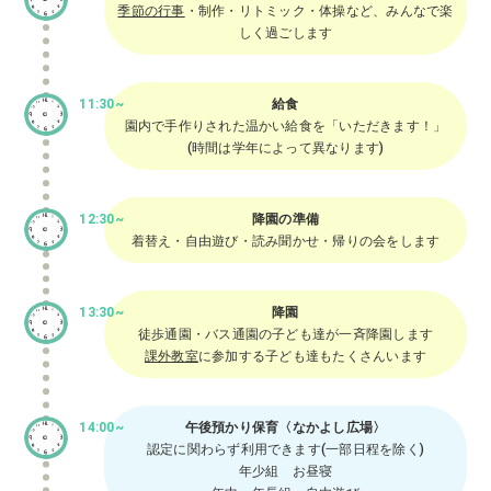
季節の行事
・制作・リトミック・体操など、みんなで楽
しく過ごします
11:30~
給食
園内で手作りされた温かい給食を「いただきます！」
(時間は学年によって異なります)
12:30~
降園の準備
着替え・自由遊び・読み聞かせ・帰りの会をします
13:30~
降園
徒歩通園・バス通園の子ども達が一斉降園します
課外教室
に参加する子ども達もたくさんいます
14:00~
午後預かり保育〈なかよし広場〉
認定に関わらず利用できます(一部日程を除く)
年少組 お昼寝