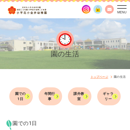
togg
navi
園の生活
トップページ
園の生活
園での
年間行
課外教
ギャラ
1日
事
室
リー
園での1日